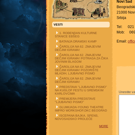
Novi Sad
Beogradski 
21000 Nov
Srbija
VESTI
Tel: 021 /
Mob: 069 
1. ROĐENDAN KULTURNE
STANICE EĐŠEG
Email:
offi
BATANJA DRAMSKI KAMP
ČAROLIJA NA 62. ZMAJEVIM
DEČJIM IGRAMA!
ČAROLIJA NA 62. ZMAJEVIM
DEČJIM IGRAMA! POTRAGA ZA ČIKA
JOVINIM BLAGOM
ČAROLIJA NA 62. ZMAJEVIM
DEČJIM IGRAMA! POZORIŠTE
MLADIH, LJUBAVNO PISMO
ČAROLIJA NA 62. ZMAJEVIM
DEČJIM IGRAMA!
PREDSTAVA "LJUBAVNO PISMO"
NA KUGLOF FESTU U SREMSKIM
Unestite va
KARLOVCIMA
PREMIJERA PREDSTAVE
"LJUBAVNO PISMO"
GLUMIJADA-YOUNG THEATRE
IMPRO WORKSHOP,DKC BEOGRAD
ISCEPANA BAJKA, SPENS,
NOVOSADSKO PROLEĆE
MORE