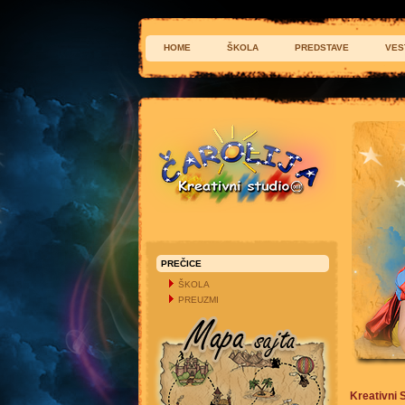
HOME
ŠKOLA
PREDSTAVE
VES
PREČICE
ŠKOLA
PREUZMI
Kreativni S